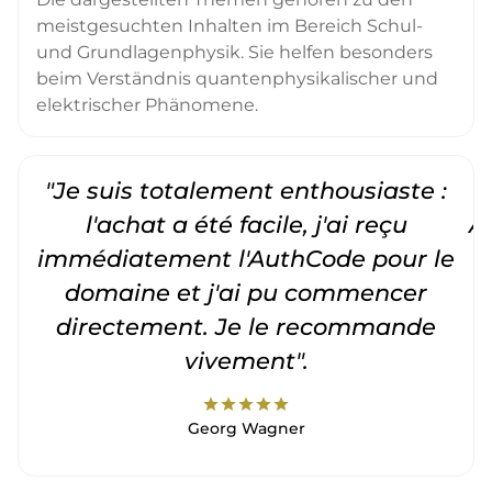
meistgesuchten Inhalten im Bereich Schul-
und Grundlagenphysik. Sie helfen besonders
beim Verständnis quantenphysikalischer und
elektrischer Phänomene.
"Je suis totalement enthousiaste :
"
l'achat a été facile, j'ai reçu
A
immédiatement l'AuthCode pour le
c
domaine et j'ai pu commencer
directement. Je le recommande
vivement".
star
star
star
star
star
Georg Wagner