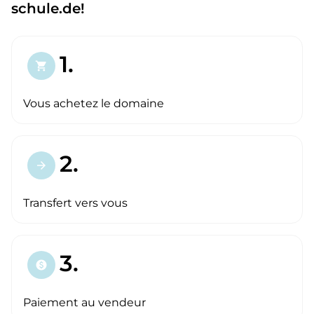
schule.de!
1.
shopping_cart
Vous achetez le domaine
2.
arrow_forward
Transfert vers vous
3.
paid
Paiement au vendeur