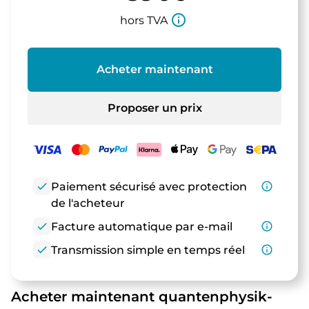
info_outline
hors TVA
Acheter maintenant
Proposer un prix
check
Paiement sécurisé avec protection
info_outline
de l'acheteur
check
Facture automatique par e-mail
info_outline
check
Transmission simple en temps réel
info_outline
Acheter maintenant quantenphysik-