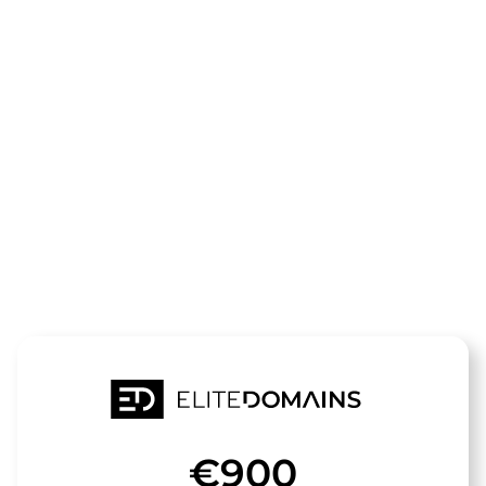
Le domaine
quantenphysi
schule.de
est à vendre
€900